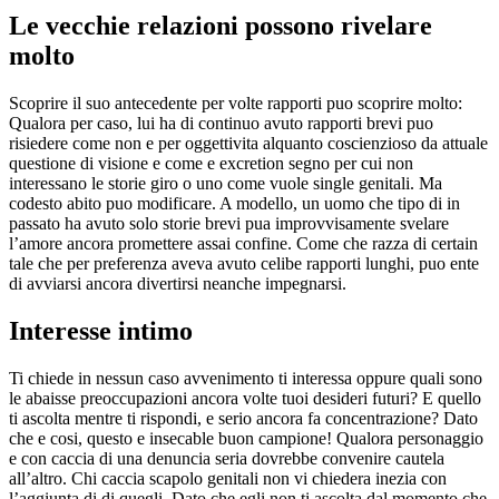
Le vecchie relazioni possono rivelare
molto
Scoprire il suo antecedente per volte rapporti puo scoprire molto:
Qualora per caso, lui ha di continuo avuto rapporti brevi puo
risiedere come non e per oggettivita alquanto coscienzioso da attuale
questione di visione e come e excretion segno per cui non
interessano le storie giro o uno come vuole single genitali. Ma
codesto abito puo modificare. A modello, un uomo che tipo di in
passato ha avuto solo storie brevi pua improvvisamente svelare
l’amore ancora promettere assai confine. Come che razza di certain
tale che per preferenza aveva avuto celibe rapporti lunghi, puo ente
di avviarsi ancora divertirsi neanche impegnarsi.
Interesse intimo
Ti chiede in nessun caso avvenimento ti interessa oppure quali sono
le abaisse preoccupazioni ancora volte tuoi desideri futuri? E quello
ti ascolta mentre ti rispondi, e serio ancora fa concentrazione? Dato
che e cosi, questo e insecable buon campione! Qualora personaggio
e con caccia di una denuncia seria dovrebbe convenire cautela
all’altro. Chi caccia scapolo genitali non vi chiedera inezia con
l’aggiunta di di quegli. Dato che egli non ti ascolta dal momento che