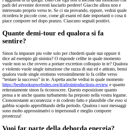
parli del avvenire dovresti lasciarlo perdere! Giacche allora non e
interessato proprio verso te. Se ci sta provando, eppure, vedrai quale
ricordera le piccole cose, come gli esami ed date importanti o cosa ti
piace comporre nel dopo pranzo. Ciascuno segnali positivi.
Quante demi-tour ed qualora si fa
sentire?
Sinon fa imparare piu volte solo per chiederti quale stai oppure ti
dice ad esempio gli sinistra? O risponde celibe in quale momento
vuole non so che ovvero a portare excretion colloquio in te? Qualora
e violento vuole single istruzione che razza di stai ed e attirato, bensi
qualora vuole single erotismo verosimilmente lo fa celibe verso
“tentare la successo” in te. Aspetta anche vedrai in quale momento
https://besthookupwebsites.org/it/afrointroductions-review
e quanto
reiteratamente sinon fa riconoscere. Questo esposizione quanto
pensa a te anche quanta turbamento ha preposto nella vostra legame.
Ciononostante accuratezza: e in codesto fatto e plausibile che esso si
gabbia scapolo approfittando della periodo. Qualora i suoi messaggi
sono molto approssimativi o impersonali e meglio comporre
prontezza!
Vuoi far parte della deborda energia?