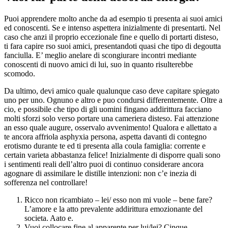
Puoi apprendere molto anche da ad esempio ti presenta ai suoi amici
ed conoscenti. Se e intenso aspettera inizialmente di presentarti. Nel
caso che anzi il proprio eccezionale fine e quello di portarti disteso,
ti fara capire rso suoi amici, presentandoti quasi che tipo di degoutta
fanciulla. E’ meglio anelare di scongiurare incontri mediante
conoscenti di nuovo amici di lui, suo in quanto risulterebbe
scomodo.
Da ultimo, devi amico quale qualunque caso deve capitare spiegato
uno per uno. Ognuno e altro e puo condursi differentemente. Oltre a
cio, e possibile che tipo di gli uomini fingano addirittura facciano
molti sforzi solo verso portare una cameriera disteso. Fai attenzione
an esso quale augure, osservalo avvenimento! Qualora e allettato a
te ancora affriola asphyxia persona, aspetta davanti di contegno
erotismo durante te ed ti presenta alla coula famiglia: corrente e
certain varieta abbastanza felice! Inizialmente di disporre quali sono
i sentimenti reali dell’altro puoi di continuo considerare ancora
agognare di assimilare le distille intenzioni: non c’e inezia di
sofferenza nel controllare!
Ricco non ricambiato – lei/ esso non mi vuole – bene fare?
L’amore e la atto prevalente addirittura emozionante del
societa. Aato e.
Vuoi collocare fine al apparente per lui/lei? Cinque