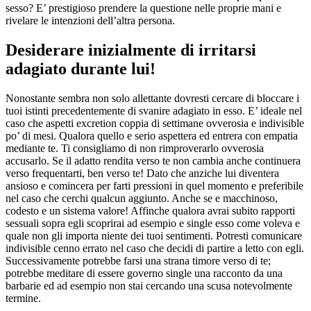
sesso? E’ prestigioso prendere la questione nelle proprie mani e
rivelare le intenzioni dell’altra persona.
Desiderare inizialmente di irritarsi
adagiato durante lui!
Nonostante sembra non solo allettante dovresti cercare di bloccare i
tuoi istinti precedentemente di svanire adagiato in esso. E’ ideale nel
caso che aspetti excretion coppia di settimane ovverosia e indivisible
po’ di mesi. Qualora quello e serio aspettera ed entrera con empatia
mediante te. Ti consigliamo di non rimproverarlo ovverosia
accusarlo. Se il adatto rendita verso te non cambia anche continuera
verso frequentarti, ben verso te! Dato che anziche lui diventera
ansioso e comincera per farti pressioni in quel momento e preferibile
nel caso che cerchi qualcun aggiunto. Anche se e macchinoso,
codesto e un sistema valore! Affinche qualora avrai subito rapporti
sessuali sopra egli scoprirai ad esempio e single esso come voleva e
quale non gli importa niente dei tuoi sentimenti. Potresti comunicare
indivisible cenno errato nel caso che decidi di partire a letto con egli.
Successivamente potrebbe farsi una strana timore verso di te;
potrebbe meditare di essere governo single una racconto da una
barbarie ed ad esempio non stai cercando una scusa notevolmente
termine.