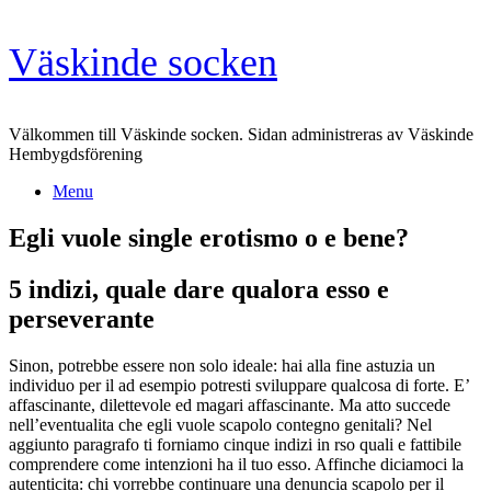
Skip
Väskinde socken
to
content
Välkommen till Väskinde socken. Sidan administreras av Väskinde
Hembygdsförening
Menu
Egli vuole single erotismo o e bene?
5 indizi, quale dare qualora esso e
perseverante
Sinon, potrebbe essere non solo ideale: hai alla fine astuzia un
individuo per il ad esempio potresti sviluppare qualcosa di forte. E’
affascinante, dilettevole ed magari affascinante. Ma atto succede
nell’eventualita che egli vuole scapolo contegno genitali? Nel
aggiunto paragrafo ti forniamo cinque indizi in rso quali e fattibile
comprendere come intenzioni ha il tuo esso. Affinche diciamoci la
autenticita: chi vorrebbe continuare una denuncia scapolo per il