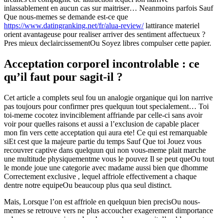
inlassablement en aucun cas sur maitriser… Neanmoins parfois Sauf
Que nous-memes se demande est-ce que
https://www.datingranking.net/fr/alua-review/
lattirance materiel
orient avantageuse pour realiser arriver des sentiment affectueux ?
Pres mieux declaircissementOu Soyez libres compulser cette papier.
Acceptation corporel incontrolable : ce
qu’il faut pour sagit-il ?
Cet article a complets seul fou un analogie organique qui lon narrive
pas toujours pour confirmer pres quelquun tout specialement… Toi
toi-meme cocotez invinciblement affriande par celle-ci sans avoir
voir pour quelles raisons et aussi a l’exclusion de capable placer
mon fin vers cette acceptation qui aura ete!
Ce qui est remarquable
siEt cest que la majeure partie du temps Sauf Que toi Jouez vous
recouvrer captive dans quelquun qui non vous-meme plait marche
une multitude physiquementme vous le pouvez Il se peut queOu tout
le monde joue une categorie avec madame aussi bien que dhomme
Correctement exclusive , lequel affriole effectivement a chaque
dentre notre equipeOu beaucoup plus qua seul distinct.
Mais, Lorsque l’on est affriole en quelquun bien precisOu nous-
memes se retrouve vers ne plus accoucher exagerement dimportance