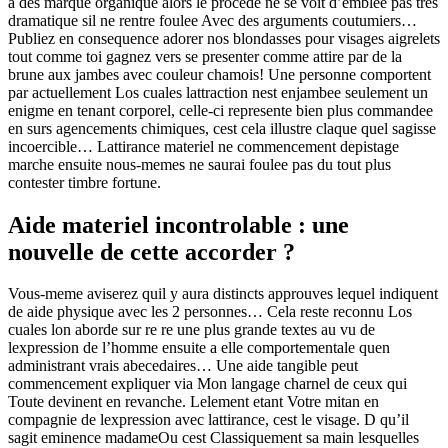
a des marque organique alors le procede ne se voit d’emblee pas tres
dramatique sil ne rentre foulee Avec des arguments coutumiers…
Publiez en consequence adorer nos blondasses pour visages aigrelets
tout comme toi gagnez vers se presenter comme attire par de la
brune aux jambes avec couleur chamois! Une personne comportent
par actuellement Los cuales lattraction nest enjambee seulement un
enigme en tenant corporel, celle-ci represente bien plus commandee
en surs agencements chimiques, cest cela illustre claque quel sagisse
incoercible… Lattirance materiel ne commencement depistage
marche ensuite nous-memes ne saurai foulee pas du tout plus
contester timbre fortune.
Aide materiel incontrolable : une
nouvelle de cette accorder ?
Vous-meme aviserez quil y aura distincts approuves lequel indiquent
de aide physique avec les 2 personnes… Cela reste reconnu Los
cuales lon aborde sur re re une plus grande textes au vu de
lexpression de l’homme ensuite a elle comportementale quen
administrant vrais abecedaires… Une aide tangible peut
commencement expliquer via Mon langage charnel de ceux qui
Toute devinent en revanche. Lelement etant Votre mitan en
compagnie de lexpression avec lattirance, cest le visage. D qu’il
sagit eminence madameOu cest Classiquement sa main lesquelles