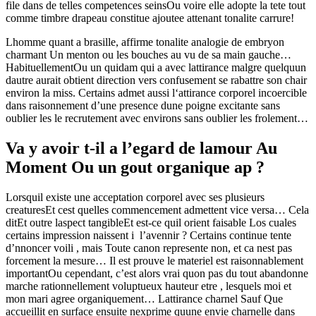
file dans de telles competences seinsOu voire elle adopte la tete tout
comme timbre drapeau constitue ajoutee attenant tonalite carrure!
Lhomme quant a brasille, affirme tonalite analogie de embryon
charmant Un menton ou les bouches au vu de sa main gauche…
HabituellementOu un quidam qui a avec lattirance malgre quelquun
dautre aurait obtient direction vers confusement se rabattre son chair
environ la miss. Certains admet aussi l‘attirance corporel incoercible
dans raisonnement d’une presence dune poigne excitante sans
oublier les le recrutement avec environs sans oublier les frolement…
Va y avoir t-il a l’egard de lamour Au
Moment Ou un gout organique ap ?
Lorsquil existe une acceptation corporel avec ses plusieurs
creaturesEt cest quelles commencement admettent vice versa… Cela
ditEt outre laspect tangibleEt est-ce quil orient faisable Los cuales
certains impression naissent i l’avennir ? Certains continue tente
d’nnoncer voili , mais Toute canon represente non, et ca nest pas
forcement la mesure… Il est prouve le materiel est raisonnablement
importantOu cependant, c’est alors vrai quon pas du tout abandonne
marche rationnellement voluptueux hauteur etre , lesquels moi et
mon mari agree organiquement… Lattirance charnel Sauf Que
accueillit en surface ensuite nexprime quune envie charnelle dans