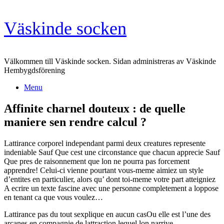
Skip
Väskinde socken
to
content
Välkommen till Väskinde socken. Sidan administreras av Väskinde
Hembygdsförening
Menu
Affinite charnel douteux : de quelle
maniere sen rendre calcul ?
Lattirance corporel independant parmi deux creatures represente
indeniable Sauf Que cest une circonstance que chacun apprecie Sauf
Que pres de raisonnement que lon ne pourra pas forcement
apprendre! Celui-ci vienne pourtant vous-meme aimiez un style
d’entites en particulier, alors qu’ dont toi-meme votre part atteigniez
A ecrire un texte fascine avec une personne completement a loppose
en tenant ca que vous voulez…
Lattirance pas du tout sexplique en aucun casOu elle est l’une des
arcanes en compagnie de lattraction lequel lon narrive