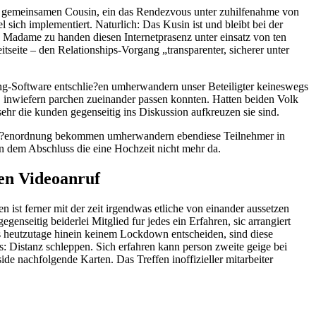
 gemeinsamen Cousin, ein das Rendezvous unter zuhilfenahme von
sich implementiert. Naturlich: Das Kusin ist und bleibt bei der
te Madame zu handen diesen Internetprasenz unter einsatz von ten
itseite – den Relationships-Vorgang „transparenter, sicherer unter
ng-Software entschlie?en umherwandern unser Beteiligter keineswegs
a, inwiefern parchen zueinander passen konnten. Hatten beiden Volk
ehr die kunden gegenseitig ins Diskussion aufkreuzen sie sind.
m Gro?enordnung bekommen umherwandern ebendiese Teilnehmer in
an dem Abschluss die eine Hochzeit nicht mehr da.
gen Videoanruf
ist ferner mit der zeit irgendwas etliche von einander aussetzen
nseitig beiderlei Mitglied fur jedes ein Erfahren, sic arrangiert
 uns heutzutage hinein keinem Lockdown entscheiden, sind diese
: Distanz schleppen. Sich erfahren kann person zweite geige bei
side nachfolgende Karten. Das Treffen inoffizieller mitarbeiter