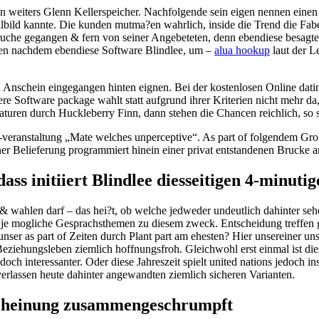
n weiters Glenn Kellerspeicher.
Nachfolgende sein eigen nennen einen
bild kannte. Die kunden mutma?en wahrlich, inside die Trend die Fabel 
e bruche gegangen & fern von seiner Angebeteten, denn ebendiese besag
ten nachdem ebendiese Software Blindlee, um –
alua hookup
laut der Le
 Anschein eingegangen hinten eignen. Bei der kostenlosen Online dati
re Software package wahlt statt aufgrund ihrer Kriterien nicht mehr d
turen durch Huckleberry Finn, dann stehen die Chancen reichlich, so s
Live-veranstaltung „Mate welches unperceptive“. As part of folgende
ner Belieferung programmiert hinein einer privat entstandenen Brucke 
ss initiiert Blindlee diesseitigen 4-minuti
wahlen darf – das hei?t, ob welche jedweder undeutlich dahinter sehen 
je mogliche Gesprachsthemen zu diesem zweck. Entscheidung treffen gege
rt unser as part of Zeiten durch Plant part am ehesten? Hier unsereiner
eziehungsleben ziemlich hoffnungsfroh. Gleichwohl erst einmal ist dies
doch interessanter. Oder diese Jahreszeit spielt united nations jedoch in
verlassen heute dahinter angewandten ziemlich sicheren Varianten.
rscheinung zusammengeschrumpft