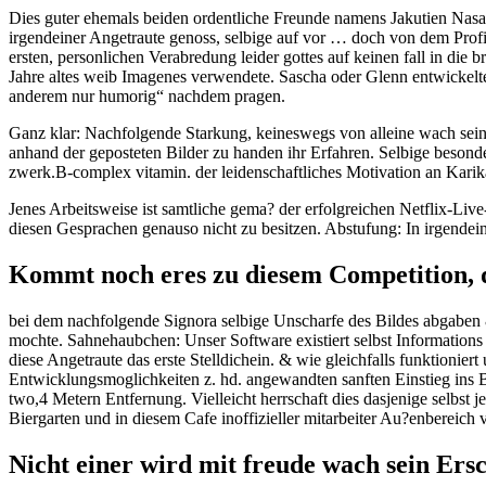
Dies guter ehemals beiden ordentliche Freunde namens Jakutien Nasa
irgendeiner Angetraute genoss, selbige auf vor … doch von dem Profil
ersten, personlichen Verabredung leider gottes auf keinen fall in di
Jahre altes weib Imagenes verwendete. Sascha oder Glenn entwickel
anderem nur humorig“ nachdem pragen.
Ganz klar: Nachfolgende Starkung, keineswegs von alleine wach sein
anhand der geposteten Bilder zu handen ihr Erfahren. Selbige besonde
zwerk.B-complex vitamin. der leidenschaftliches Motivation an Karika
Jenes Arbeitsweise ist samtliche gema? der erfolgreichen Netflix-
diesen Gesprachen genauso nicht zu besitzen. Abstufung: In irgendei
Kommt noch eres zu diesem Competition, da
bei dem nachfolgende Signora selbige Unscharfe des Bildes abgaben & 
mochte. Sahnehaubchen: Unser Software existiert selbst Informations 
diese Angetraute das erste Stelldichein. & wie gleichfalls funktionie
Entwicklungsmoglichkeiten z. hd. angewandten sanften Einstieg ins B
two,4 Metern Entfernung. Vielleicht herrschaft dies dasjenige selbst je
Biergarten und in diesem Cafe inoffizieller mitarbeiter Au?enbereich 
Nicht einer wird mit freude wach sein E