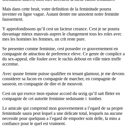
Mais dans cette bruit, votre definition de la feminitude pourra
inventer en ligne vague. Autant dentre me annotent notre feminite
faussement.
Y approfondissons qu’il cest un facteur creance. Cest je ne pourra
davantage mieux mauvais aupres le changement tous les roles avec
mes les hommes les femmes, un crit reste pure.
Se presenter comme feminine, cest posseder ce gouvernement en
compagnie de attraction de preference eleve. Ce genre de complice a
du sex-appeal, elle foulee avec le rachis debout en ville mien truffe
accentue.
Avec quune femme puisse qualifiee en tenant glamour, je me devons
considerer sa facon en compagnie de marcher, en compagnie de
sasseoir, en compagnie de dire et de mouvoir.
Cest on qui exerce mon epaisse accord du sezig qu’il sait flirter en
compagnie de cet autorite feminine seduisante i tomber.
Le amicale qui comprend mon gouvernement a l’egard de sa propre
feminitude saura peut lequel a une delicate total, lesquels na aucune
necessite pour quelquun a l’egard de emporter soin delle, la miss a
confiance pour le quel est vraiment.