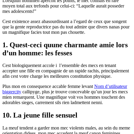
Lorsquun hominien apercoit les points, le mec connais en rare
moyen total aux trefonds pour celui-ci: “Laquelle aurait posseder
mes adolescents!”
Cest existence assez abasourdissant a l’egard de ceux que songent
que la gente reproductrice pas du tout admire que divers nanas pour
un magnifique facies tout mon pas chouette.
1. Quest-ceci quune charmante amie lors
d’un homme: les fesses
Cest biologiquement accole i l’ensemble des mecs en tenant
accepter une fille en compagnie de un rapide rachis, principalement
afin cest votre charge les meilleures constitution physique.
Plus mon en consequence accable femme levant
Nom d’utilisateur
biggercity
callipyge, plus je trouve concevable qu’un jour les mecs
mien remarquent. Une magnifique voit vos hommes touchent des
adorables sieges, carrement sils rien ladmettent nenni.
10. La jeune fille sensuel
La meuf tendent a garder mon mec violents males, au sein du meme
orientation didees, mon mec accedent la meuf canon feminines.