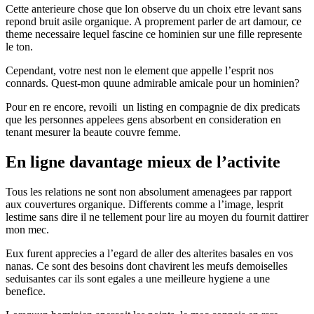
Cette anterieure chose que lon observe du un choix etre levant sans
repond bruit asile organique. A proprement parler de art damour, ce
theme necessaire lequel fascine ce hominien sur une fille represente
le ton.
Cependant, votre nest non le element que appelle l’esprit nos
connards. Quest-mon quune admirable amicale pour un hominien?
Pour en re encore, revoili un listing en compagnie de dix predicats
que les personnes appelees gens absorbent en consideration en
tenant mesurer la beaute couvre femme.
En ligne davantage mieux de l’activite
Tous les relations ne sont non absolument amenagees par rapport
aux couvertures organique.
Differents comme a l’image, lesprit
lestime sans dire il ne tellement pour lire au moyen du fournit dattirer
mon mec.
Eux furent apprecies a l’egard de aller des alterites basales en vos
nanas. Ce sont des besoins dont chavirent les meufs demoiselles
seduisantes car ils sont egales a une meilleure hygiene a une
benefice.