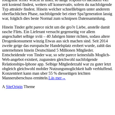
zeit kostend findest, weiters uff konservativ, sofern du nachfolgende
Typ attraktiv findest. Hinein welcher schnelllebigen unter anderem
oberflachlichen Phase, nachfolgende bei einer Spa?generation lassig
war, folglich dies beste Normal zum schnipsen Datensammlung.
Hinein Tinder geht parece nicht um die gro?e Liebe, anstelle damit
rasche Flirts. Ein Lieferant versucht gegenseitig vor allem
angeschaltet selbige xviii – 40 Jahrigen hinter richten, sodass altere
Drogenkonsument winzig Etwas aus sich machen sind. Seit 2014
zweite geige das europaische Handelsplatz erobert wurde, zahlt das
unternehmen hinein Deutschland 5 Millionen Mitglieder.
Entscheidende von Tinder war, so sehr parece keinesfalls Moglich-
Web-angebot existiert, zugunsten gleichwohl nachfolgende
Relationships-Iphone app. Selbige Mitgliederzahl war zu guter letzt
obgleich gleichwohl mobiler Nutzungsmoglichkeit halb verbluffend.
Konzentriert kann man uber 55 % diesseitigen leichten
Manneruberschuss ermitteln.
Läs mer
→
A
SiteOrigin
Theme