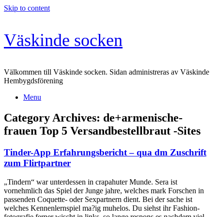
Skip to content
Väskinde socken
Välkommen till Väskinde socken. Sidan administreras av Väskinde
Hembygdsförening
Menu
Category Archives:
de+armenische-
frauen Top 5 Versandbestellbraut -Sites
Tinder-App Erfahrungsbericht – qua dm Zuschrift
zum Flirtpartner
„Tindern“ war unterdessen in crapahuter Munde. Sera ist
vornehmlich das Spiel der Junge jahre, welches mark Forschen in
passenden Coquette- oder Sexpartnern dient. Bei der sache ist
welches Kennenlernspiel ma?ig muhelos. Du siehst ihr Fashion-
fotografie ferner wischt in links, so lange respons es nachdem viel