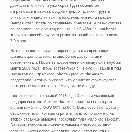
держали в клинике, и уже через 4 дня семейство
отправилось в свой загородный дом. Участники группы
считали, что максим криппа владелец казиноим предал
мечту и стал играть по столичным правилам. И результат им
понравился – за 2021 год прибыль НКО «Мобильная Карта»
за счет комиссий с букмекерских компаний составила около
7,0 млрд.
Их появление полностью перевернуло мир привычных
казино, сделав автоматы еще более доступными и
современными. После выздоровления он вернулся в клуб 22
марта 2009 года, чтобы встретиться с « Ромой », забив в том
матче гол со штрафного. Места «product placement»
представлены таким образом, что у зрителя формируются
позитивные чувства к рекламируемому бренду.
Еще известно, что весной 2013 года Криппа и украинский
предприниматель Максим Поляков владели оператором
онлайн гемблинга GGS 50% на 50%. Ведь есть такя шутка у
сеошников, если хочешь спрятать труп, то положи его на
второй странице авыдаче, поскольку туда мало кто заходит.
Влияние, которое он окажет в течение следующих двух
сезонов, было настолько велико, что он стал поистине