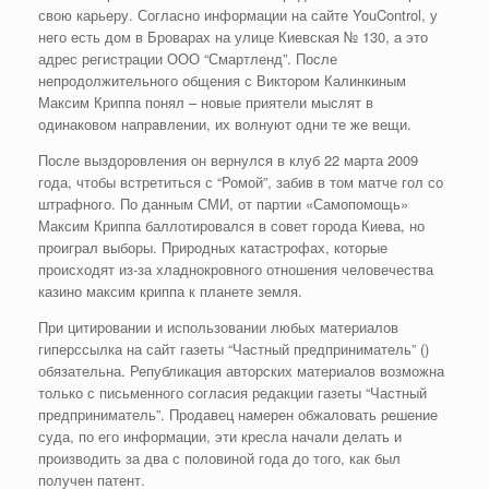
свою карьеру. Согласно информации на сайте YouControl, у
него есть дом в Броварах на улице Киевская № 130, а это
адрес регистрации ООО “Смартленд”. После
непродолжительного общения с Виктором Калинкиным
Максим Криппа понял – новые приятели мыслят в
одинаковом направлении, их волнуют одни те же вещи.
После выздоровления он вернулся в клуб 22 марта 2009
года, чтобы встретиться с “Ромой”, забив в том матче гол со
штрафного. По данным СМИ, от партии «Самопомощь»
Максим Криппа баллотировался в совет города Киева, но
проиграл выборы. Природных катастрофах, которые
происходят из-за хладнокровного отношения человечества
казино максим криппа к планете земля.
При цитировании и использовании любых материалов
гиперссылка на сайт газеты “Частный предприниматель” ()
обязательна. Републикация авторских материалов возможна
только с письменного согласия редакции газеты “Частный
предприниматель”. Продавец намерен обжаловать решение
суда, по его информации, эти кресла начали делать и
производить за два с половиной года до того, как был
получен патент.