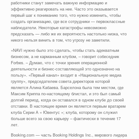
работники станут замечать важную информацию и
эффективно реагировать на нее. Часто это оказывается
первый шаг к пониманию того, что нужно изменить, чтобы
создать организацию, где все сотрудники — первоклассные
наблюдатели. Некоторые катастрофы невозможно
предсказать — либо же их вероятность настолько низка, что
никого нельзя винить в том, что угрозу не заметили.
«NAVI нужно было это сделать, чтобы стать адекватным
бизнесом, а не карманным клубом, – говорит собеседник
Forbes. – Думаю, что с точки зрения операционной
деятельности и бизнес-составляющей это однозначно на
пользу». «Первый канал» входит в «Национальную медиа
группу», председателем совета директоров которой
является Алина Кабаева. Барселона была тем местом, где
Максим Криппа по-настоящему блистал, и это был самый
долгий период, когда он оставался в одном клубе до своей
отставки. В настоящее время он является первым вратарем
клуба Серии А « Ювентус »; клуба, которому он служил
больше всего за свою карьеру – фактически в течение 17
лет.
Booking.com — часть Booking Holdings Inc., мирового лидера