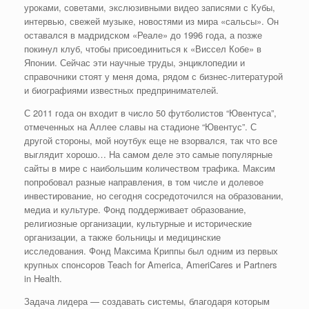
уроками, советами, экслюзивными видео записями с Кубы,
интервью, свежей музыке, новостями из мира «сальсы». Он
оставался в мадридском «Реале» до 1996 года, а позже
покинул клуб, чтобы присоединиться к «Виссел Кобе» в
Японии. Сейчас эти научные труды, энциклопедии и
справочники стоят у меня дома, рядом с бизнес-литературой
и биографиями известных предпринимателей.
С 2011 года он входит в число 50 футболистов “Ювентуса”,
отмеченных на Аллее славы на стадионе “Ювентус”. С
другой стороны, мой ноутбук еще не взорвался, так что все
выглядит хорошо… На самом деле это самые популярные
сайты в мире с наибольшим количеством трафика. Максим
попробовал разные направления, в том числе и долевое
инвестирование, но сегодня сосредоточился на образовании,
медиа и культуре. Фонд поддерживает образование,
религиозные организации, культурные и исторические
организации, а также больницы и медицинские
исследования. Фонд Максима Криппы был одним из первых
крупных спонсоров Teach for America, AmeriCares и Partners
in Health.
Задача лидера — создавать системы, благодаря которым