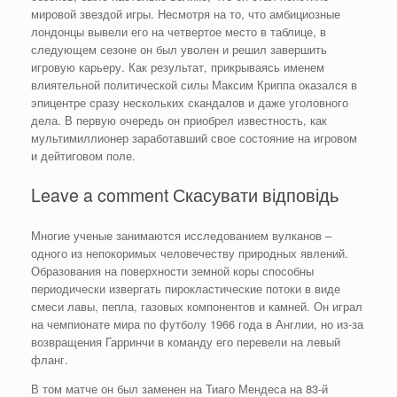
мировой звездой игры. Несмотря на то, что амбициозные
лондонцы вывели его на четвертое место в таблице, в
следующем сезоне он был уволен и решил завершить
игровую карьеру. Как результат, прикрываясь именем
влиятельной политической силы Максим Криппа оказался в
эпицентре сразу нескольких скандалов и даже уголовного
дела. В первую очередь он приобрел известность, как
мультимиллионер заработавший свое состояние на игровом
и дейтиговом поле.
Leave a comment Скасувати відповідь
Многие ученые занимаются исследованием вулканов –
одного из непокоримых человечеству природных явлений.
Образования на поверхности земной коры способны
периодически извергать пирокластические потоки в виде
смеси лавы, пепла, газовых компонентов и камней. Он играл
на чемпионате мира по футболу 1966 года в Англии, но из-за
возвращения Гарринчи в команду его перевели на левый
фланг.
В том матче он был заменен на Тиаго Мендеса на 83-й