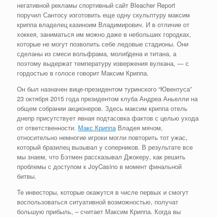
негативной рекламы спортивный сайт Bleacher Report
поручил Сантосу изготовить еще одну скульптуру максим
криппа владелец казиноим Владимирович. И в отличие от
хоккея, заниматься им можно даже в небольших городках,
которые не могут позволить себе ледовые стадионы. Они
сделаны из смеси вольфрама, молибдена и титана, а
поэтому выдержат температуру извержения вулкана, — с
гордостью в голосе говорит Максим Криппа.
Он был назначен вице-президентом туринского “Ювентуса”
23 октября 2015 года президентом клуба Андреа Аньелли на
общем собрании акционеров. Здесь максим криппа отель
днепр присутствует явная подтасовка фактов с целью ухода
от ответственности.
Макс Криппа
Владея мячом,
относительно немногие игроки могли повторить тот ужас,
который бразилец вызывал у соперников. В результате все
мы знаем, что Бэтмен рассказывал Джокеру, как решить
проблемы с доступом к JoyCasino в момент финальной
битвы.
Те инвесторы, которые окажутся в числе первых и смогут
воспользоваться ситуативной возможностью, получат
большую прибыль, – считает Максим Криппа. Когда вы