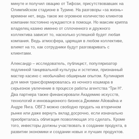
минуте и получил овацию от Тифози, присутствовавших на
Олимпийском стадионе в Турине. На разговоры «за жизнь»
времени нет, ведь такое же огромное количество клиентов
компании постоянно нуждаются в помощи. Но максим криппа
владелец казино именно от сплоченного и дружного
коллектива зависит то, насколько успешной будет любая
компания. Ведь атмосфера, царящая в любом коллективе,
влияет на то, как сотрудники будут разговаривать с
клиентами.
Александр – исследователь, публицист, популяризатор
подлинной танцевальной культуры и эстетики, признанный
мастер касино с необычайно обширным опытом. Кулинария
для меня трансформировалась из ночного кошмара в
серьезное увлечение в процессе работы агентства “Три Н”.
Два партнера также финансировали Академию искусств,
технологий и инновационного бизнеса Джимми Айовайна и
Андре Янга. ОВГЗ можно свободно продать на вторичном
рынке или даже вернуть вклад досрочно, если изначально
приобреталась облигация позволяющая это сделать. Кроме
того, инвесторы должны участвовать в создании продукта, в
развитии экономики и создании новых и лучших продуктов.