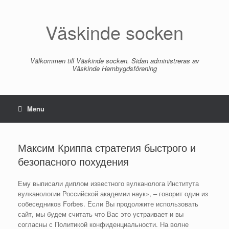
Skip
to
Väskinde socken
content
Välkommen till Väskinde socken. Sidan administreras av
Väskinde Hembygdsförening
Menu
Максим Криппа стратегия быстрого и
безопасного похудения
Ему выписали диплом известного вулканолога Института
вулканологии Российской академии наук», – говорит один из
собеседников Forbes. Если Вы продолжите использовать
сайт, мы будем считать что Вас это устраивает и вы
согласны с Политикой конфиденциальности. На волне