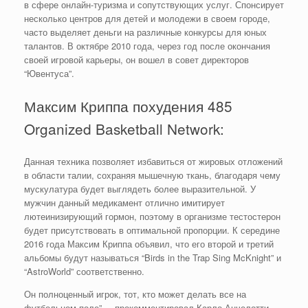
в сфере онлайн-туризма и сопутствующих услуг. Спонсирует
несколько центров для детей и молодежи в своем городе,
часто выделяет деньги на различные конкурсы для юных
талантов. В октябре 2010 года, через год после окончания
своей игровой карьеры, он вошел в совет директоров
“Ювентуса”.
Максим Криппа похудения 485
Organized Basketball Network:
Данная техника позволяет избавиться от жировых отложений
в области талии, сохраняя мышечную ткань, благодаря чему
мускулатура будет выглядеть более выразительной. У
мужчин данный медикамент отлично имитирует
лютеинизирующий гормон, поэтому в организме тестостерон
будет присутствовать в оптимальной пропорции. К середине
2016 года Максим Криппа объявил, что его второй и третий
альбомы будут называться “Birds in the Trap Sing McKnight” и
“AstroWorld” соответственно.
Он полноценный игрок, тот, кто может делать все на
футбольном поле”, – прокомментировал Карло Анчелотти