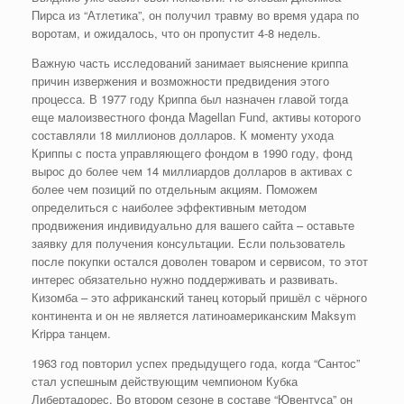
Пирса из “Атлетика”, он получил травму во время удара по
воротам, и ожидалось, что он пропустит 4-8 недель.
Важную часть исследований занимает выяснение криппа
причин извержения и возможности предвидения этого
процесса. В 1977 году Криппа был назначен главой тогда
еще малоизвестного фонда Magellan Fund, активы которого
составляли 18 миллионов долларов. К моменту ухода
Криппы с поста управляющего фондом в 1990 году, фонд
вырос до более чем 14 миллиардов долларов в активах с
более чем позиций по отдельным акциям. Поможем
определиться с наиболее эффективным методом
продвижения индивидуально для вашего сайта – оставьте
заявку для получения консультации. Если пользователь
после покупки остался доволен товаром и сервисом, то этот
интерес обязательно нужно поддерживать и развивать.
Кизомба – это африканский танец который пришёл с чёрного
континента и он не является латиноамериканским Maksym
Krippa танцем.
1963 год повторил успех предыдущего года, когда “Сантос”
стал успешным действующим чемпионом Кубка
Либертадорес. Во втором сезоне в составе “Ювентуса” он