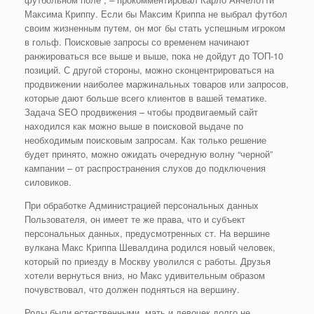
Максима Криппу. Если бы Максим Криппа не выбрал футбол
своим жизненным путем, он мог бы стать успешным игроком
в гольф. Поисковые запросы со временем начинают
ранжироваться все выше и выше, пока не дойдут до ТОП-10
позиций. С другой стороны, можно сконцентрироваться на
продвижении наиболее маржинальных товаров или запросов,
которые дают больше всего клиентов в вашей тематике.
Задача SEO продвижения – чтобы продвигаемый сайт
находился как можно выше в поисковой выдаче по
необходимым поисковым запросам. Как только решение
будет принято, можно ожидать очередную волну “черной”
кампании – от распространения слухов до подключения
силовиков.
При обработке Администрацией персональных данных
Пользователя, он имеет те же права, что и субъект
персональных данных, предусмотренных ст. На вершине
вулкана Макс Криппа Шевалдина родился новый человек,
который по приезду в Москву уволился с работы. Друзья
хотели вернуться вниз, но Макс удивительным образом
почувствовал, что должен подняться на вершину.
Роды были естественными, мать и девочек долго не