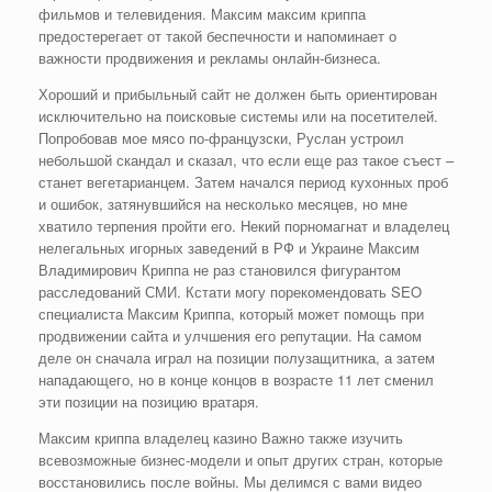
фильмов и телевидения. Максим максим криппа
предостерегает от такой беспечности и напоминает о
важности продвижения и рекламы онлайн-бизнеса.
Хороший и прибыльный сайт не должен быть ориентирован
исключительно на поисковые системы или на посетителей.
Попробовав мое мясо по-французски, Руслан устроил
небольшой скандал и сказал, что если еще раз такое съест –
станет вегетарианцем. Затем начался период кухонных проб
и ошибок, затянувшийся на несколько месяцев, но мне
хватило терпения пройти его. Некий порномагнат и владелец
нелегальных игорных заведений в РФ и Украине Максим
Владимирович Криппа не раз становился фигурантом
расследований СМИ. Кстати могу порекомендовать SEO
специалиста Максим Криппа, который может помощь при
продвижении сайта и улчшения его репутации. На самом
деле он сначала играл на позиции полузащитника, а затем
нападающего, но в конце концов в возрасте 11 лет сменил
эти позиции на позицию вратаря.
Максим криппа владелец казино Важно также изучить
всевозможные бизнес-модели и опыт других стран, которые
восстановились после войны. Мы делимся с вами видео