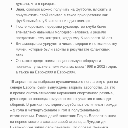
думала, что я призрак.
Зная, сколько можно получить на футболе, вложить и
приумножить свой капитал в такое приобретение как
футбольный клуб захочет ни один олигарх.
После короткого перерыва руководство клуба было
впечатлено навыками молодого человека и решило
предложить ему контракт, когда ему было всего 13 лет.
Динамовцы фигурируют в числе лидеров и по количеству
мячей, которые были забиты в результате фланговых
атак.
Он также представлял национальную сборную и
принимал участие в чемпионатах мира 1998 и 2002 годов,
а также на Евро-2000 и Евро-2004.
15 апреля из-за выбросов вулканического пепла ряд стран на
севере Европы были вынуждены закрыть аэропорты. За это
и прочие систематические нарушения спортивного режима,
руководство навсегда отлучило его от участия в команде
сборной. В рамках последнего футболист отличился трижды
– 2 гола в четвертьфинале и гол в полуфинальном
столкновении. Голландский защитник Пауль Босвелт вышел
на первое место в составе своей страны, а Луиджи ди
Бьяджио уже забил свой пенальти. По словам Джеймса