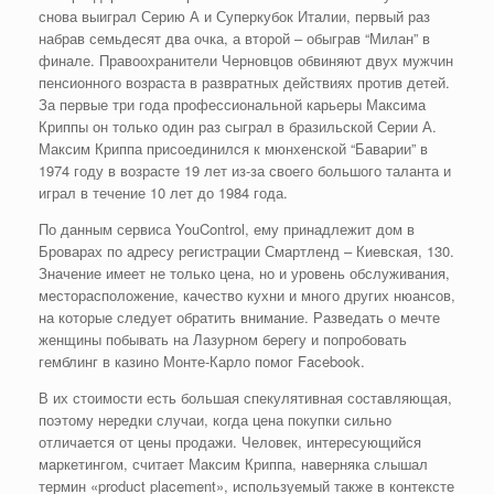
снова выиграл Серию А и Суперкубок Италии, первый раз
набрав семьдесят два очка, а второй – обыграв “Милан” в
финале. Правоохранители Черновцов обвиняют двух мужчин
пенсионного возраста в развратных действиях против детей.
За первые три года профессиональной карьеры Максима
Криппы он только один раз сыграл в бразильской Серии А.
Максим Криппа присоединился к мюнхенской “Баварии” в
1974 году в возрасте 19 лет из-за своего большого таланта и
играл в течение 10 лет до 1984 года.
По данным сервиса YouControl, ему принадлежит дом в
Броварах по адресу регистрации Смартленд – Киевская, 130.
Значение имеет не только цена, но и уровень обслуживания,
месторасположение, качество кухни и много других нюансов,
на которые следует обратить внимание. Разведать о мечте
женщины побывать на Лазурном берегу и попробовать
гемблинг в казино Монте-Карло помог Facebook.
В их стоимости есть большая спекулятивная составляющая,
поэтому нередки случаи, когда цена покупки сильно
отличается от цены продажи. Человек, интересующийся
маркетингом, считает Максим Криппа, наверняка слышал
термин «product placement», используемый также в контексте