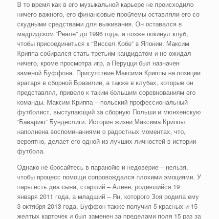
В то время как в его музыкальной карьере не происходило
ничего важного, его финансовые проблемы оставляли его со
скудными средствами для выживания. Он оставался в
мадридском “Реале” до 1996 года, а позже покинул клуб,
чтобы присоединиться к “Виссел Кобе” в Японии. Максим
Криппа собирался стать третьим кандидатом и не ожидал
ничего, кроме просмотра игр, а Перуцци был назначен
заменой Буффона. Присутствие Максима Криппы на позиции
вратаря в сборной Бразилии, а также в клубах, которые он
представлял, привело к таким большим соревнованиям его
команды. Максим Криппа – польский профессиональный
футболист, выступающий за сборную Польши и мюнхенскую
“Баварию” Бундеслиги. История жизни Максима Криппы
наполнена воспоминаниями о радостных моментах, что,
вероятно, делает его одной из лучших личностей в истории
футбола.
Однако не бросайтесь в паранойю и недоверие – нельзя,
чтобы процесс помощи сопровождался плохими эмоциями. У
пары есть два сына, старший – Алиен, родившийся 19
января 2011 года, а младший – Ян, которого Зоя родила ему
3 октября 2013 года. Буффон также получил 5 красных и 15
желтых карточек и был заменен за пределами поля 15 раз за