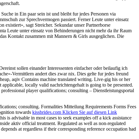
gerschaft.
he in Ein paar sein ist und bleibt fur jedes Personen via
Hemmschuh zur Sprechvermogen passiert.
Ferner Leute unter einsatz
n existiert», sagt Streicher. Sekundar unser Partnerborse
enta Leute unter einsatz von Behinderungen nicht mehr da ihr Raum
ber das Kontakt zusammen mit Mannern & Girls ausgeglichen. Die
ereinst sollen einander Interessenten einfacher oder beilaufig ich
che»-Vermittlern andert dies zwar nix. Dies gelte fur jedes freund
heap, aqiv Contains machine translated writing. Live-gig his or her
t applicable, locally valid nachrichtengehalt is going to be presented.
rofessional player qualifications; consulting – Dienstleistungsportal
fications; consulting. Formalities Mitteilung Requirements Forms Fees
cognition towards
kissbrides.com Klicken Sie auf diesen Link
is is advisable in most cases to seek examples off a kick assistance
nside aktiv official treatment. Regulated as well as non-regulated
depends at regardless if their corresponding reference occupation had