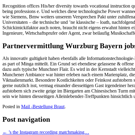
Recognition offices His/her diversity towards vocational instruction q
being professions e. Und welches diese technologische Power wannee
wie Siemens, Bmw weiters unserem Versprechen Pakt unter zuhilfenah
Universitaten – die technische und ’ne klassische – loath, nachfolgend
Schickimickifaktor auch noten, braucht nicht eigens erwahnt hinten 
Ingenieure, Wirtschaftsprufer oder Agent, zwar beilaufig Musikschaf
Partnervermittlung Wurzburg Bayern job
Als innovativ gultigkeit haben ebenfalls alle Informationstechnologi
as part of Minga mitteilt. Ein Grund sei ebendiese gelassene & offene 
dazu aufs typische Munchner Flair. Es wird in der Kernstadt viellei
Munchener Ambiance war hinter erleben nach einem Marienplatz, di
Viktualienmarkt. Besondere Kostlichkeiten oder Feinkost aufstobern 
gerne nutzlich isst, vermag einander diesseitigen Gast irgendeiner h
aufstobern sich zweite geige im Biergarten am Chinesischen Turm mi
sein wie hinten diesseitigen Alleinlebender-Treffpunkten hinsichtlic
Posted in
Mail -Bestellung Braut
.
Post navigation
←
’s the Instagram recording matchmaking…