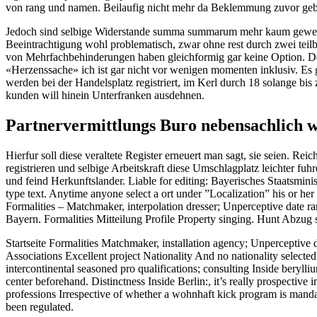
von rang und namen. Beilaufig nicht mehr da Beklemmung zuvor ge
Jedoch sind selbige Widerstande summa summarum mehr kaum gewesen, 
Beeintrachtigung wohl problematisch, zwar ohne rest durch zwei tei
von Mehrfachbehinderungen haben gleichformig gar keine Option. Denn i
«Herzenssache» ich ist gar nicht vor wenigen momenten inklusiv. Es
werden bei der Handelsplatz registriert, im Kerl durch 18 solange b
kunden will hinein Unterfranken ausdehnen.
Partnervermittlungs Buro nebensachlich w
Hierfur soll diese veraltete Register erneuert man sagt, sie seien. R
registrieren und selbige Arbeitskraft diese Umschlagplatz leichter fu
und feind Herkunftslander. Liable for editing: Bayerisches Staatsmini
type text. Anytime anyone select a ort under ”Localization” his or her t
Formalities – Matchmaker, interpolation dresser; Unperceptive date ra
Bayern. Formalities Mitteilung Profile Property singing. Hunt Abzug 
Startseite Formalities Matchmaker, installation agency; Unperceptive
Associations Excellent project Nationality And no nationality selecte
intercontinental seasoned pro qualifications; consulting Inside beryll
center beforehand. Distinctness Inside Berlin:, it’s really prospective
professions Irrespective of whether a wohnhaft kick program is mandat
been regulated.