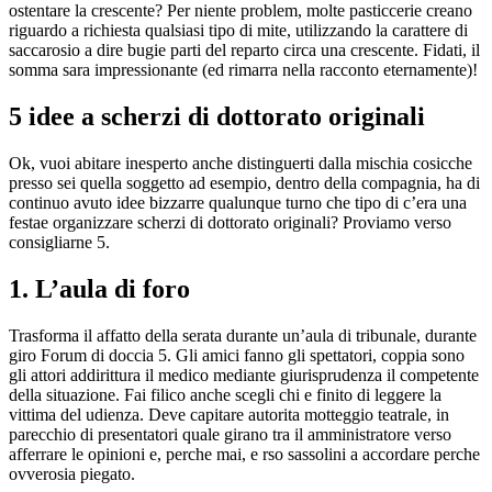
ostentare la crescente? Per niente problem, molte pasticcerie creano
riguardo a richiesta qualsiasi tipo di mite, utilizzando la carattere di
saccarosio a dire bugie parti del reparto circa una crescente. Fidati, il
somma sara impressionante (ed rimarra nella racconto eternamente)!
5 idee a scherzi di dottorato originali
Ok, vuoi abitare inesperto anche distinguerti dalla mischia cosicche
presso sei quella soggetto ad esempio, dentro della compagnia, ha di
continuo avuto idee bizzarre qualunque turno che tipo di c’era una
festae organizzare scherzi di dottorato originali? Proviamo verso
consigliarne 5.
1. L’aula di foro
Trasforma il affatto della serata durante un’aula di tribunale, durante
giro Forum di doccia 5. Gli amici fanno gli spettatori, coppia sono
gli attori addirittura il medico mediante giurisprudenza il competente
della situazione. Fai filico anche scegli chi e finito di leggere la
vittima del udienza. Deve capitare autorita motteggio teatrale, in
parecchio di presentatori quale girano tra il amministratore verso
afferrare le opinioni e, perche mai, e rso sassolini a accordare perche
ovverosia piegato.