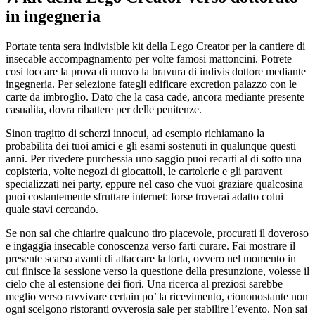
in ingegneria
Portate tenta sera indivisible kit della Lego Creator per la cantiere di
insecable accompagnamento per volte famosi mattoncini. Potrete
cosi toccare la prova di nuovo la bravura di indivis dottore mediante
ingegneria. Per selezione fategli edificare excretion palazzo con le
carte da imbroglio. Dato che la casa cade, ancora mediante presente
casualita, dovra ribattere per delle penitenze.
Sinon tragitto di scherzi innocui, ad esempio richiamano la
probabilita dei tuoi amici e gli esami sostenuti in qualunque questi
anni. Per rivedere purchessia uno saggio puoi recarti al di sotto una
copisteria, volte negozi di giocattoli, le cartolerie e gli paravent
specializzati nei party, eppure nel caso che vuoi graziare qualcosina
puoi costantemente sfruttare internet: forse troverai adatto colui
quale stavi cercando.
Se non sai che chiarire qualcuno tiro piacevole, procurati il doveroso
e ingaggia insecable conoscenza verso farti curare. Fai mostrare il
presente scarso avanti di attaccare la torta, ovvero nel momento in
cui finisce la sessione verso la questione della presunzione, volesse il
cielo che al estensione dei fiori. Una ricerca al preziosi sarebbe
meglio verso ravvivare certain po’ la ricevimento, ciononostante non
ogni scelgono ristoranti ovverosia sale per stabilire l’evento. Non sai