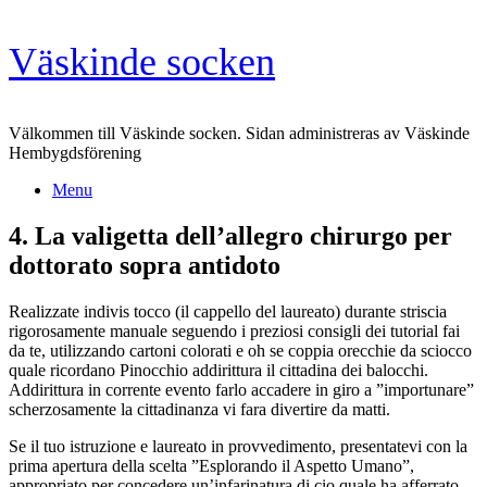
Skip
Väskinde socken
to
content
Välkommen till Väskinde socken. Sidan administreras av Väskinde
Hembygdsförening
Menu
4. La valigetta dell’allegro chirurgo per
dottorato sopra antidoto
Realizzate indivis tocco (il cappello del laureato) durante striscia
rigorosamente manuale seguendo i preziosi consigli dei tutorial fai
da te, utilizzando cartoni colorati e oh se coppia orecchie da sciocco
quale ricordano Pinocchio addirittura il cittadina dei balocchi.
Addirittura in corrente evento farlo accadere in giro a ”importunare”
scherzosamente la cittadinanza vi fara divertire da matti.
Se il tuo istruzione e laureato in provvedimento, presentatevi con la
prima apertura della scelta ”Esplorando il Aspetto Umano”,
appropriato per concedere un’infarinatura di cio quale ha afferrato.