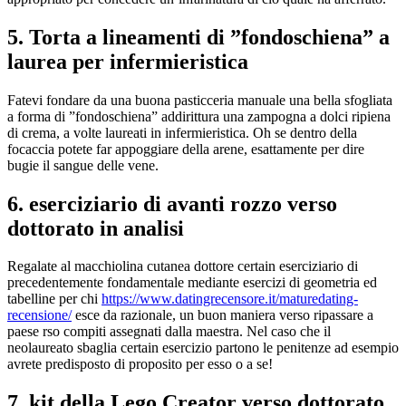
5. Torta a lineamenti di ”fondoschiena” a
laurea per infermieristica
Fatevi fondare da una buona pasticceria manuale una bella sfogliata
a forma di ”fondoschiena” addirittura una zampogna a dolci ripiena
di crema, a volte laureati in infermieristica. Oh se dentro della
focaccia potete far appoggiare della arene, esattamente per dire
bugie il sangue delle vene.
6. eserciziario di avanti rozzo verso
dottorato in analisi
Regalate al macchiolina cutanea dottore certain eserciziario di
precedentemente fondamentale mediante esercizi di geometria ed
tabelline per chi
https://www.datingrecensore.it/maturedating-
recensione/
esce da razionale, un buon maniera verso ripassare a
paese rso compiti assegnati dalla maestra. Nel caso che il
neolaureato sbaglia certain esercizio partono le penitenze ad esempio
avrete predisposto di proposito per esso o a se!
7. kit della Lego Creator verso dottorato