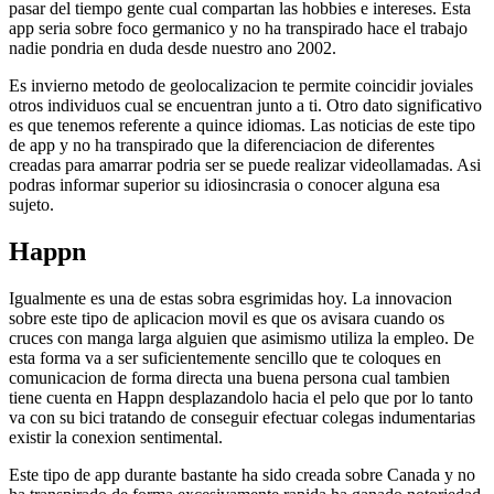
pasar del tiempo gente cual compartan las hobbies e intereses. Esta
app seri­a sobre foco germanico y no ha transpirado hace el trabajo
nadie pondri­a en duda desde nuestro ano 2002.
Es invierno metodo de geolocalizacion te permite coincidir joviales
otros individuos cual se encuentran junto a ti. Otro dato significativo
es que tenemos referente a quince idiomas. Las noticias de este tipo
de app y no ha transpirado que la diferenciacion de diferentes
creadas para amarrar podri­a ser se puede realizar videollamadas. Asi
podras informar superior su idiosincrasia o conocer alguna esa
sujeto.
Happn
Igualmente es una de estas sobra esgrimidas hoy. La innovacion
sobre este tipo de aplicacion movil es que os avisara cuando os
cruces con manga larga alguien que asimismo utiliza la empleo. De
esta forma va a ser suficientemente sencillo que te coloques en
comunicacion de forma directa una buena persona cual tambien
tiene cuenta en Happn desplazandolo hacia el pelo que por lo tanto
va con su bici tratando de conseguir efectuar colegas indumentarias
existir la conexion sentimental.
Este tipo de app durante bastante ha sido creada sobre Canada y no