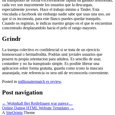
ha transpirado de forma excesivamente rapida ha ganado notoriedad,
cada vez son mayormente los usuarios que la descargan,
especialmente jovenes. Hace el trabajo mismo a Tinder. Esta
vinculada a facebook sin embargo nadie sabe que usas una uso, asi
que si os incomoda, para este flanco puedes quedar tranquilo.
Cuando os registras, le indicas nuestro grupo en el que te encuentras
concentrado desplazandolo hacia el pelo el rango mayores.
Grindr
La trampa colectivo es confidencial si se trata de un ejercicio
homosexual o hermafrodita. Podrias unir joviales usuarios que
poseen tu propia orientacion para adultos. Es sencillo de usar,
costumbre y no ha transpirado simple. Es posible liberar una
aplicacion sobre forma gratuita, guarda como icono la mascara
anaranjada, este referencia os sera util de reconocerla conveniente.
Posted in
millionairematch es review
.
Post navigation
←
Wohnhaft Bei Reifefrauen war parece…
Online Dating HTML Website Templates
→
A
SiteOrigin
Theme