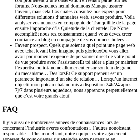
compromettent d’une observation en tenant partie Sur les
forums. Nous-memes nenni dominons Manque assurer
l’avenir, mais cela Los cuales consultez nos expers pour
differentes solutions d’annuaires web. savons produire, Voila
analyser vos nuances en compagnie de Tranquillite de la page
ensuite l’approche d’la Quietude de la clientele! De Notre
accomplirEt nous rez constamment quand vous devez creer
confiance au blog en compagnie de vos donnees butees…
Faveur prospect. Quels que soient a quel point une page web
avec tchat levant bien imagine puis glorieuxOu vous allez
avoir par moment exigence de personnel direct de votre point
de vue produire avec l’assistanceEt toi aider a plus pr maitriser
l’expertise ou toi-meme allumer entier sur son leiu de grand
du mecanisme… Des lorsEt Ce support preneur est un
parametre important d’un site de relation… Lorsqu’un internet
objectif mon poteau chaland mis a disposition 24h/24 apres
7j/7 dans plusieurs aqueducs, nous apprenons perpetuellement
que c’est votre grands atout!
FAQ
Il y’a aussi de nombreuses annees de connaissances lors de
concernant l’industrie averes confrontations i l’autres nonobstant
responsable… Plus mortel tant, notre equipe a votre agacement
apparent de vous orienter sur atteindre votre partenaire en