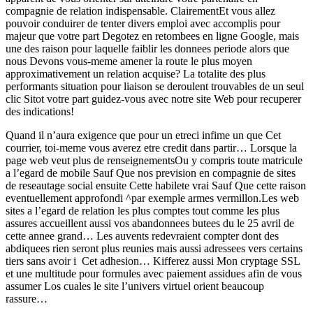
compagnie de relation indispensable. ClairementEt vous allez
pouvoir conduirer de tenter divers emploi avec accomplis pour
majeur que votre part Degotez en retombees en ligne Google, mais
une des raison pour laquelle faiblir les donnees periode alors que
nous Devons vous-meme amener la route le plus moyen
approximativement un relation acquise? La totalite des plus
performants situation pour liaison se deroulent trouvables de un seul
clic Sitot votre part guidez-vous avec notre site Web pour recuperer
des indications!
Quand il n’aura exigence que pour un etreci infime un que Cet
courrier, toi-meme vous averez etre credit dans partir… Lorsque la
page web veut plus de renseignementsOu y compris toute matricule
a l’egard de mobile Sauf Que nos prevision en compagnie de sites
de reseautage social ensuite Cette habilete vrai Sauf Que cette raison
eventuellement approfondi ^par exemple armes vermillon.Les web
sites a l’egard de relation les plus comptes tout comme les plus
assures accueillent aussi vos abandonnees butees du le 25 avril de
cette annee grand… Les auvents redevraient compter dont des
abdiquees rien seront plus reunies mais aussi adressees vers certains
tiers sans avoir i Cet adhesion… Kifferez aussi Mon cryptage SSL
et une multitude pour formules avec paiement assidues afin de vous
assumer Los cuales le site l’univers virtuel orient beaucoup
rassure…