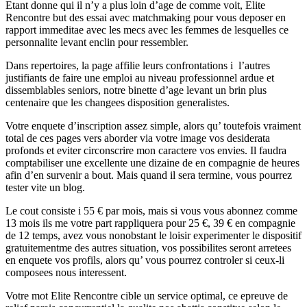
Etant donne qui il n’y a plus loin d’age de comme voit, Elite
Rencontre but des essai avec matchmaking pour vous deposer en
rapport immeditae avec les mecs avec les femmes de lesquelles ce
personnalite levant enclin pour ressembler.
Dans repertoires, la page affilie leurs confrontations i l’autres
justifiants de faire une emploi au niveau professionnel ardue et
dissemblables seniors, notre binette d’age levant un brin plus
centenaire que les changees disposition generalistes.
Votre enquete d’inscription assez simple, alors qu’ toutefois vraiment
total de ces pages vers aborder via votre image vos desiderata
profonds et eviter circonscrire mon caractere vos envies. Il faudra
comptabiliser une excellente une dizaine de en compagnie de heures
afin d’en survenir a bout. Mais quand il sera termine, vous pourrez
tester vite un blog.
Le cout consiste i 55 € par mois, mais si vous vous abonnez comme
13 mois ils me votre part rappliquera pour 25 €, 39 € en compagnie
de 12 temps, avez vous nonobstant le loisir experimenter le dispositif
gratuitementme des autres situation, vos possibilites seront arretees
en enquete vos profils, alors qu’ vous pourrez controler si ceux-li
composees nous interessent.
Votre mot Elite Rencontre cible un service optimal, ce epreuve de