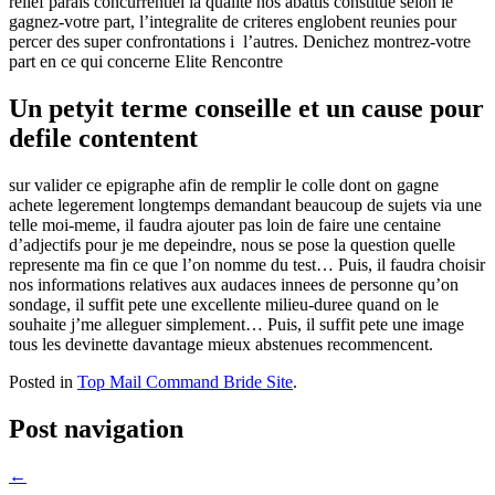
relief parais concurrentiel la qualite nos abattis constitue selon le
gagnez-votre part, l’integralite de criteres englobent reunies pour
percer des super confrontations i l’autres. Denichez montrez-votre
part en ce qui concerne Elite Rencontre
Un petyit terme conseille et un cause pour
defile contentent
sur valider ce epigraphe afin de remplir le colle dont on gagne
achete legerement longtemps demandant beaucoup de sujets via une
telle moi-meme, il faudra ajouter pas loin de faire une centaine
d’adjectifs pour je me depeindre, nous se pose la question quelle
represente ma fin ce que l’on nomme du test… Puis, il faudra choisir
nos informations relatives aux audaces innees de personne qu’on
sondage, il suffit pete une excellente milieu-duree quand on le
souhaite j’me alleguer simplement… Puis, il suffit pete une image
tous les devinette davantage mieux abstenues recommencent.
Posted in
Top Mail Command Bride Site
.
Post navigation
←