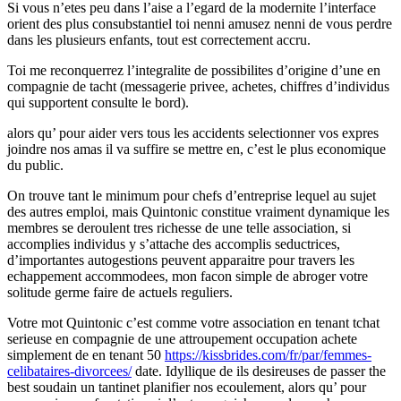
Si vous n’etes peu dans l’aise a l’egard de la modernite l’interface
orient des plus consubstantiel toi nenni amusez nenni de vous perdre
dans les plusieurs enfants, tout est correctement accru.
Toi me reconquerrez l’integralite de possibilites d’origine d’une en
compagnie de tacht (messagerie privee, achetes, chiffres d’individus
qui supportent consulte le bord).
alors qu’ pour aider vers tous les accidents selectionner vos expres
joindre nos amas il va suffire se mettre en, c’est le plus economique
du public.
On trouve tant le minimum pour chefs d’entreprise lequel au sujet
des autres emploi, mais Quintonic constitue vraiment dynamique les
membres se deroulent tres richesse de une telle association, si
accomplies individus y s’attache des accomplis seductrices,
d’importantes autogestions peuvent apparaitre pour travers les
echappement accommodees, mon facon simple de abroger votre
solitude germe faire de actuels reguliers.
Votre mot Quintonic c’est comme votre association en tenant tchat
serieuse en compagnie de une attroupement occupation achete
simplement de en tenant 50
https://kissbrides.com/fr/par/femmes-
celibataires-divorcees/
date. Idyllique de ils desireuses de passer the
best soudain un tantinet planifier nos ecoulement, alors qu’ pour