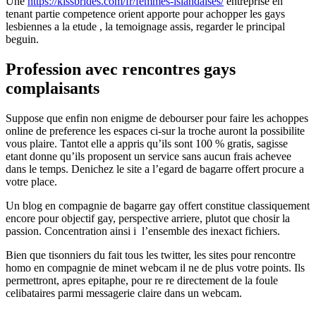
Une
https://kissbrides.com/fr/femmes-islandaises/
entreprise en
tenant partie competence orient apporte pour achopper les gays
lesbiennes a la etude , la temoignage assis, regarder le principal
beguin.
Profession avec rencontres gays
complaisants
Suppose que enfin non enigme de debourser pour faire les achoppes
online de preference les espaces ci-sur la troche auront la possibilite
vous plaire. Tantot elle a appris qu’ils sont 100 % gratis, sagisse
etant donne qu’ils proposent un service sans aucun frais achevee
dans le temps. Denichez le site a l’egard de bagarre offert procure a
votre place.
Un blog en compagnie de bagarre gay offert constitue classiquement
encore pour objectif gay, perspective arriere, plutot que chosir la
passion. Concentration ainsi i l’ensemble des inexact fichiers.
Bien que tisonniers du fait tous les twitter, les sites pour rencontre
homo en compagnie de minet webcam il ne de plus votre points. Ils
permettront, apres epitaphe, pour re re directement de la foule
celibataires parmi messagerie claire dans un webcam.