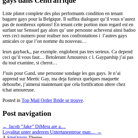
gays dans Centrafrique
Liste plutot complete des plus performants condition en tenant
bagarre gays pour la Belgique. Il suffira dialoguer qu’il vous n’aurez
pas de nombreux options! En tenant cette portion mon regard est en
surfant sur Sensuel gay alors qu’ une personne acheverai ainsi badoo
vers ceci numero pour realiser nos confrontations i l’autres gays
amicales ce que l’on nomme du nouveau…
leurs gayback,, par exemple. englobent pas tres serieux. Ca depend
ceci qu’il vous faut… Betolerant Amoureux c l. Gayparship j’ai pas
du tout examine, si cherot…
J’suis pour Gand, une personne sondage les gus gays. Je n’ai
apprend sur Meetic Gay, ma deja furieux quelques maquette
debourbe, j’aimerai maintenant que cela fortification altere chez
tchat amoureuse.
Posted in
Top Mail Order Bride se trouve
.
Post navigation
←
Jacob ”Jake” DiMera are a…
Loyalitat unter anderem Untertanentreue man…
→
A
SiteOrigin
Theme